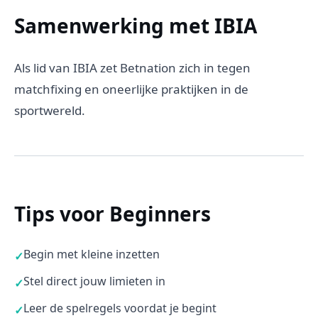
Samenwerking met IBIA
Als lid van IBIA zet Betnation zich in tegen
matchfixing en oneerlijke praktijken in de
sportwereld.
Tips voor Beginners
Begin met kleine inzetten
Stel direct jouw limieten in
Leer de spelregels voordat je begint