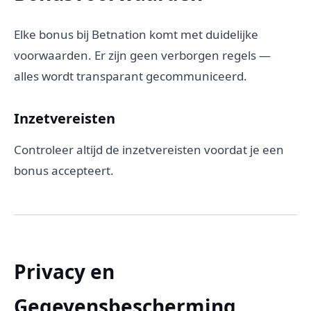
Elke bonus bij Betnation komt met duidelijke
voorwaarden. Er zijn geen verborgen regels —
alles wordt transparant gecommuniceerd.
Inzetvereisten
Controleer altijd de inzetvereisten voordat je een
bonus accepteert.
Privacy en
Gegevensbescherming