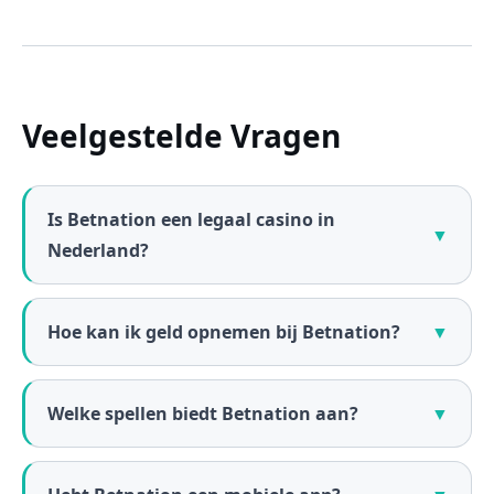
Veelgestelde Vragen
Is Betnation een legaal casino in
▼
Nederland?
Hoe kan ik geld opnemen bij Betnation?
▼
Welke spellen biedt Betnation aan?
▼