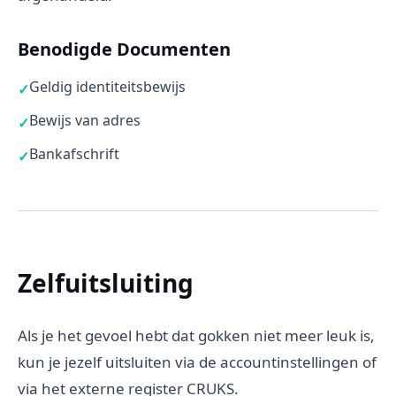
Benodigde Documenten
Geldig identiteitsbewijs
Bewijs van adres
Bankafschrift
Zelfuitsluiting
Als je het gevoel hebt dat gokken niet meer leuk is,
kun je jezelf uitsluiten via de accountinstellingen of
via het externe register CRUKS.