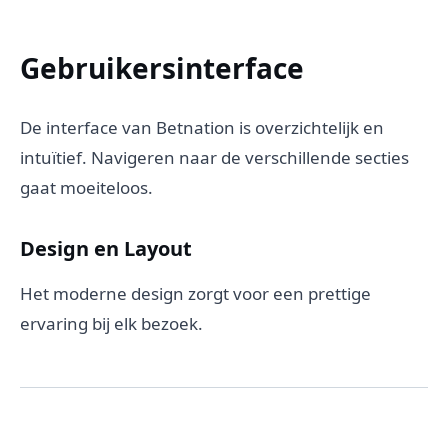
Gebruikersinterface
De interface van Betnation is overzichtelijk en
intuïtief. Navigeren naar de verschillende secties
gaat moeiteloos.
Design en Layout
Het moderne design zorgt voor een prettige
ervaring bij elk bezoek.