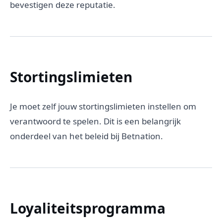
bevestigen deze reputatie.
Stortingslimieten
Je moet zelf jouw stortingslimieten instellen om
verantwoord te spelen. Dit is een belangrijk
onderdeel van het beleid bij Betnation.
Loyaliteitsprogramma