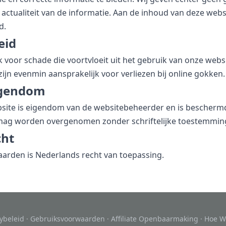
of actualiteit van de informatie. Aan de inhoud van deze we
d.
eid
jk voor schade die voortvloeit uit het gebruik van onze webs
zijn evenmin aansprakelijk voor verliezen bij online gokken.
eigendom
bsite is eigendom van de websitebeheerder en is bescherm
 mag worden overgenomen zonder schriftelijke toestemmin
cht
arden is Nederlands recht van toepassing.
cybeleid
·
Gebruiksvoorwaarden
·
Affiliate Openbaarmaking
·
Hoe W