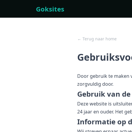
Goksites
← Terug naar home
Gebruiksv
Door gebruik te maken 
zorgvuldig door.
Gebruik van de
Deze website is uitslui
24 jaar en ouder. Het ge
Informatie op 
Wij streven ernaar actue