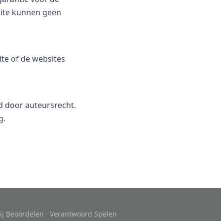
bsite kunnen geen
ite of de websites
d door auteursrecht.
g.
ij Beoordelen
·
Verantwoord Spelen