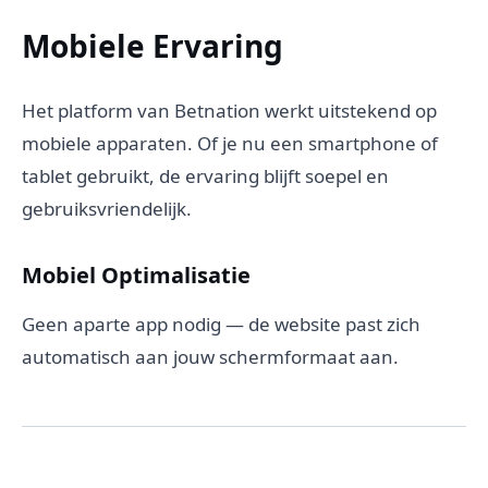
Mobiele Ervaring
Het platform van Betnation werkt uitstekend op
mobiele apparaten. Of je nu een smartphone of
tablet gebruikt, de ervaring blijft soepel en
gebruiksvriendelijk.
Mobiel Optimalisatie
Geen aparte app nodig — de website past zich
automatisch aan jouw schermformaat aan.