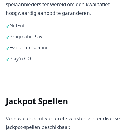
spelaanbieders ter wereld om een kwalitatief
hoogwaardig aanbod te garanderen.
NetEnt
Pragmatic Play
Evolution Gaming
Play'n GO
Jackpot Spellen
Voor wie droomt van grote winsten zijn er diverse
jackpot-spellen beschikbaar.