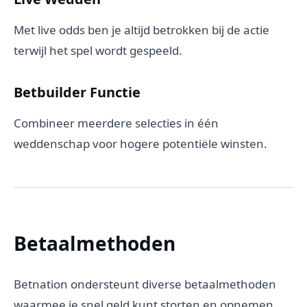
Met live odds ben je altijd betrokken bij de actie
terwijl het spel wordt gespeeld.
Betbuilder Functie
Combineer meerdere selecties in één
weddenschap voor hogere potentiële winsten.
Betaalmethoden
Betnation ondersteunt diverse betaalmethoden
waarmee je snel geld kunt storten en opnemen.