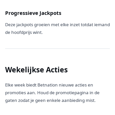
Progressieve Jackpots
Deze jackpots groeien met elke inzet totdat iemand
de hoofdprijs wint.
Wekelijkse Acties
Elke week biedt Betnation nieuwe acties en
promoties aan. Houd de promotiepagina in de
gaten zodat je geen enkele aanbieding mist.