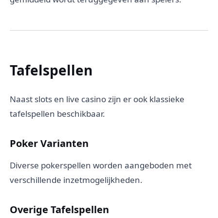
Tafelspellen
Naast slots en live casino zijn er ook klassieke
tafelspellen beschikbaar.
Poker Varianten
Diverse pokerspellen worden aangeboden met
verschillende inzetmogelijkheden.
Overige Tafelspellen