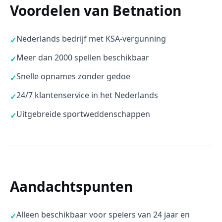
Voordelen van Betnation
Nederlands bedrijf met KSA-vergunning
Meer dan 2000 spellen beschikbaar
Snelle opnames zonder gedoe
24/7 klantenservice in het Nederlands
Uitgebreide sportweddenschappen
Aandachtspunten
Alleen beschikbaar voor spelers van 24 jaar en